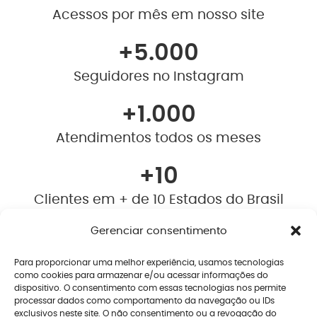
Acessos por mês em nosso site
+
5.000
Seguidores no Instagram
+
1.000
Atendimentos todos os meses
+
10
Clientes em + de 10 Estados do Brasil
+ Vídeos novos toda semana no
Gerenciar consentimento
YouTube
Para proporcionar uma melhor experiência, usamos tecnologias
como cookies para armazenar e/ou acessar informações do
dispositivo. O consentimento com essas tecnologias nos permite
processar dados como comportamento da navegação ou IDs
EU QUERO O DIAGNÓSTICO
exclusivos neste site. O não consentimento ou a revogação do