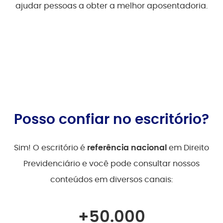
ajudar pessoas a obter a melhor aposentadoria.
CNPJ nº 40.260.708/0001-04
OAB/MA nº 1150
Posso confiar no escritório?
Sim! O escritório é
referência nacional
em Direito
Previdenciário e você pode consultar nossos
conteúdos em diversos canais:
+
50.000