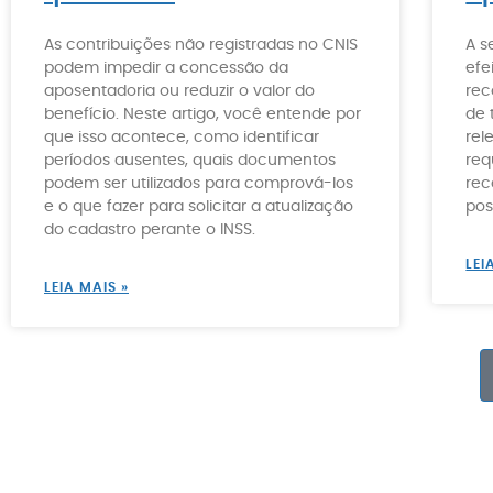
As contribuições não registradas no CNIS
A s
podem impedir a concessão da
efe
aposentadoria ou reduzir o valor do
rec
benefício. Neste artigo, você entende por
de 
que isso acontece, como identificar
rel
períodos ausentes, quais documentos
req
podem ser utilizados para comprová-los
rec
e o que fazer para solicitar a atualização
pos
do cadastro perante o INSS.
LEI
LEIA MAIS »