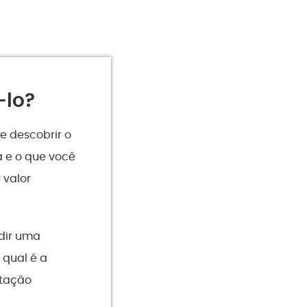
lo?
 descobrir o
 e o que você
 valor
dir uma
 qual é a
ntação