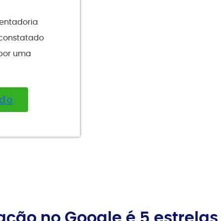
sentadoria
r constatado
 por uma
ado
ação no Google é 5 estrelas