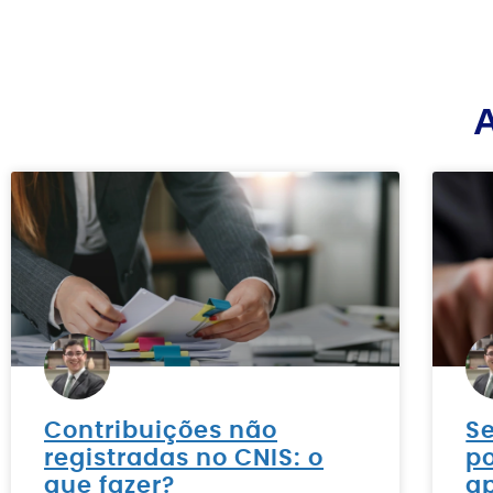
A
Contribuições não
Se
registradas no CNIS: o
p
que fazer?
a