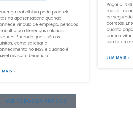
Pagar o INSS 
mas é import
entença trabalhista pode produzir
de segurado 
itos na aposentadoria quando
corretas. En
onhece vínculo de emprego, períodos
quanto pagar,
trabalho ou diferenças salariais
como evitar 
evantes. Entenda quais são os
sua futura a
uisitos, como solicitar o
onhecimento no INSS e quando é
sível revisar o benefício.
LEIA MAIS »
A MAIS »
VER TODOS OS ARTIGOS