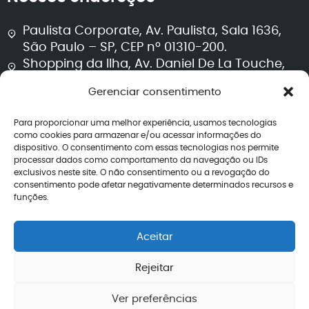
Paulista Corporate, Av. Paulista, Sala 1636,
São Paulo – SP, CEP nº 01310-200.
Shopping da Ilha, Av. Daniel De La Touche,
Sala 711, Torre 2, São Luís – MA, CEP nº 65074-
Gerenciar consentimento
115.
Para proporcionar uma melhor experiência, usamos tecnologias
Segurança e transparência
como cookies para armazenar e/ou acessar informações do
dispositivo. O consentimento com essas tecnologias nos permite
processar dados como comportamento da navegação ou IDs
Política de privacidade
exclusivos neste site. O não consentimento ou a revogação do
Termos de uso
consentimento pode afetar negativamente determinados recursos e
Política editorial jurídica
funções.
Perguntas frequentes
Avaliações
Aceitar
CNPJ: 40.260.708/0001-04
Rejeitar
Ver preferências
2026 – Todos os direitos reservados | Lemos de