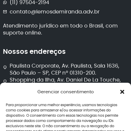
(11) 97504-2194
contato@lemosdemiranda.adv.br
Atendimento jurídico em todo o Brasil, com
suporte online.
Nossos endereços
Paulista Corporate, Av. Paulista, Sala 1636,
São Paulo – SP, CEP nº 01310-200.
Shopping da Ilha, Av. Daniel De La Touche,
Sala 711, Torre 2, São Luís – MA, CEP nº 65074-
Gerenciar consentimento
115.
Para proporcionar uma melhor experiência, usamos tecnologias
Segurança e transparência
como cookies para armazenar e/ou acessar informações do
dispositivo. O consentimento com essas tecnologias nos permite
processar dados como comportamento da navegação ou IDs
Política de privacidade
exclusivos neste site. O não consentimento ou a revogação do
Termos de uso