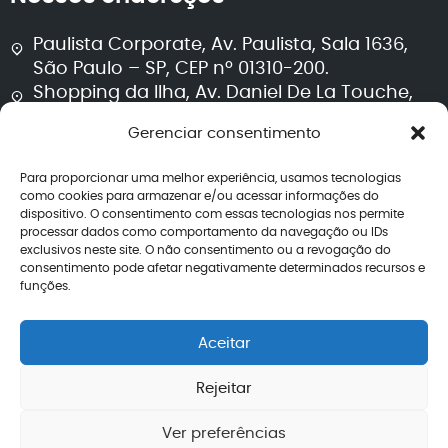
Paulista Corporate, Av. Paulista, Sala 1636,
São Paulo – SP, CEP nº 01310-200.
Shopping da Ilha, Av. Daniel De La Touche,
Sala 711, Torre 2, São Luís – MA, CEP nº 65074-
Gerenciar consentimento
115.
Para proporcionar uma melhor experiência, usamos tecnologias
Segurança e transparência
como cookies para armazenar e/ou acessar informações do
dispositivo. O consentimento com essas tecnologias nos permite
processar dados como comportamento da navegação ou IDs
Política de privacidade
exclusivos neste site. O não consentimento ou a revogação do
Termos de uso
consentimento pode afetar negativamente determinados recursos e
Política editorial jurídica
funções.
Perguntas frequentes
Avaliações
Aceitar
CNPJ: 40.260.708/0001-04
Rejeitar
Ver preferências
2026 – Todos os direitos reservados | Lemos de