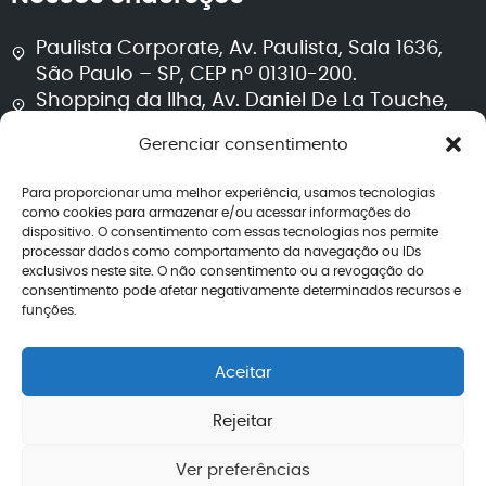
Paulista Corporate, Av. Paulista, Sala 1636,
São Paulo – SP, CEP nº 01310-200.
Shopping da Ilha, Av. Daniel De La Touche,
Sala 711, Torre 2, São Luís – MA, CEP nº 65074-
Gerenciar consentimento
115.
Para proporcionar uma melhor experiência, usamos tecnologias
Segurança e transparência
como cookies para armazenar e/ou acessar informações do
dispositivo. O consentimento com essas tecnologias nos permite
processar dados como comportamento da navegação ou IDs
Política de privacidade
exclusivos neste site. O não consentimento ou a revogação do
Termos de uso
consentimento pode afetar negativamente determinados recursos e
Política editorial jurídica
funções.
Perguntas frequentes
Avaliações
Aceitar
CNPJ: 40.260.708/0001-04
Rejeitar
Ver preferências
2026 – Todos os direitos reservados | Lemos de