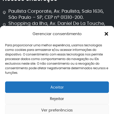
Paulista Corporate, Av. Paulista, Sala 1636,
São Paulo – SP, CEP nº 01310-200.
Shopping da Ilha, Av. Daniel De La Touche,
Sala 711, Torre 2, São Luís – MA, CEP nº 65074-
Gerenciar consentimento
115.
Para proporcionar uma melhor experiência, usamos tecnologias
Segurança e transparência
como cookies para armazenar e/ou acessar informações do
dispositivo. O consentimento com essas tecnologias nos permite
processar dados como comportamento da navegação ou IDs
Política de privacidade
exclusivos neste site. O não consentimento ou a revogação do
Termos de uso
consentimento pode afetar negativamente determinados recursos e
Política editorial jurídica
funções.
Perguntas frequentes
Avaliações
Aceitar
CNPJ: 40.260.708/0001-04
Rejeitar
Ver preferências
2026 – Todos os direitos reservados | Lemos de