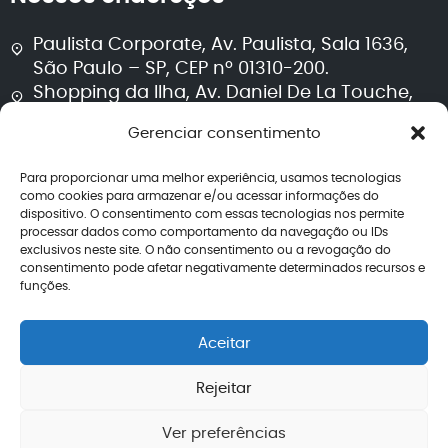
Paulista Corporate, Av. Paulista, Sala 1636,
São Paulo – SP, CEP nº 01310-200.
Shopping da Ilha, Av. Daniel De La Touche,
Sala 711, Torre 2, São Luís – MA, CEP nº 65074-
Gerenciar consentimento
115.
Para proporcionar uma melhor experiência, usamos tecnologias
Segurança e transparência
como cookies para armazenar e/ou acessar informações do
dispositivo. O consentimento com essas tecnologias nos permite
processar dados como comportamento da navegação ou IDs
Política de privacidade
exclusivos neste site. O não consentimento ou a revogação do
Termos de uso
consentimento pode afetar negativamente determinados recursos e
Política editorial jurídica
funções.
Perguntas frequentes
Avaliações
Aceitar
CNPJ: 40.260.708/0001-04
Rejeitar
Ver preferências
2026 – Todos os direitos reservados | Lemos de