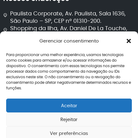
Paulista Corporate, Av. Paulista, Sala 1636,
São Paulo – SP, CEP nº 01310-200.
Shopping da Ilha, Av. Daniel De La Touche,
Sala 711, Torre 2, São Luís – MA, CEP nº 65074-
Gerenciar consentimento
115.
Para proporcionar uma melhor experiência, usamos tecnologias
Segurança e transparência
como cookies para armazenar e/ou acessar informações do
dispositivo. O consentimento com essas tecnologias nos permite
processar dados como comportamento da navegação ou IDs
Política de privacidade
exclusivos neste site. O não consentimento ou a revogação do
Termos de uso
consentimento pode afetar negativamente determinados recursos e
Política editorial jurídica
funções.
Perguntas frequentes
Avaliações
Aceitar
CNPJ: 40.260.708/0001-04
Rejeitar
Ver preferências
2026 – Todos os direitos reservados | Lemos de