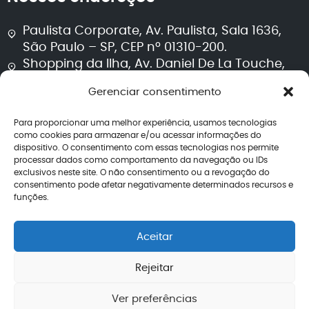
Paulista Corporate, Av. Paulista, Sala 1636,
São Paulo – SP, CEP nº 01310-200.
Shopping da Ilha, Av. Daniel De La Touche,
Sala 711, Torre 2, São Luís – MA, CEP nº 65074-
Gerenciar consentimento
115.
Para proporcionar uma melhor experiência, usamos tecnologias
Segurança e transparência
como cookies para armazenar e/ou acessar informações do
dispositivo. O consentimento com essas tecnologias nos permite
processar dados como comportamento da navegação ou IDs
Política de privacidade
exclusivos neste site. O não consentimento ou a revogação do
Termos de uso
consentimento pode afetar negativamente determinados recursos e
Política editorial jurídica
funções.
Perguntas frequentes
Avaliações
Aceitar
CNPJ: 40.260.708/0001-04
Rejeitar
Ver preferências
2026 – Todos os direitos reservados | Lemos de