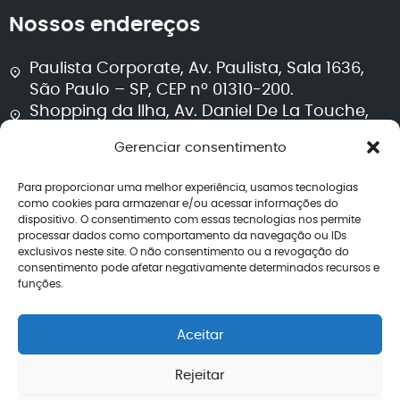
Nossos endereços
Paulista Corporate, Av. Paulista, Sala 1636,
São Paulo – SP, CEP nº 01310-200.
Shopping da Ilha, Av. Daniel De La Touche,
Sala 711, Torre 2, São Luís – MA, CEP nº 65074-
Gerenciar consentimento
115.
Para proporcionar uma melhor experiência, usamos tecnologias
Segurança e transparência
como cookies para armazenar e/ou acessar informações do
dispositivo. O consentimento com essas tecnologias nos permite
processar dados como comportamento da navegação ou IDs
Política de privacidade
exclusivos neste site. O não consentimento ou a revogação do
Termos de uso
consentimento pode afetar negativamente determinados recursos e
Política editorial jurídica
funções.
Perguntas frequentes
Avaliações
Aceitar
CNPJ: 40.260.708/0001-04
Rejeitar