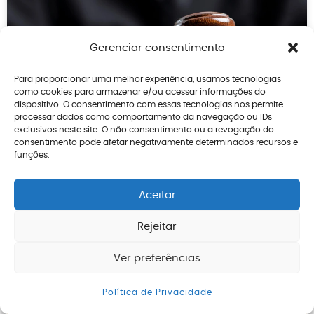
Gerenciar consentimento
Para proporcionar uma melhor experiência, usamos tecnologias
como cookies para armazenar e/ou acessar informações do
dispositivo. O consentimento com essas tecnologias nos permite
processar dados como comportamento da navegação ou IDs
exclusivos neste site. O não consentimento ou a revogação do
consentimento pode afetar negativamente determinados recursos e
funções.
Sentença trabalhista pode
Aceitar
aumentar a aposentadoria?
Rejeitar
Danilo Lemos
03/08/2026
Ver preferências
Enviar mensagem
Política de Privacidade