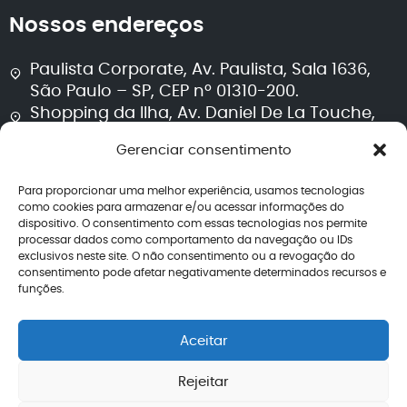
Nossos endereços
Paulista Corporate, Av. Paulista, Sala 1636,
São Paulo – SP, CEP nº 01310-200.
Shopping da Ilha, Av. Daniel De La Touche,
Sala 711, Torre 2, São Luís – MA, CEP nº 65074-
Gerenciar consentimento
115.
Para proporcionar uma melhor experiência, usamos tecnologias
Segurança e transparência
como cookies para armazenar e/ou acessar informações do
dispositivo. O consentimento com essas tecnologias nos permite
processar dados como comportamento da navegação ou IDs
Política de privacidade
exclusivos neste site. O não consentimento ou a revogação do
Termos de uso
consentimento pode afetar negativamente determinados recursos e
Política editorial jurídica
funções.
Perguntas frequentes
Avaliações
Aceitar
CNPJ: 40.260.708/0001-04
Rejeitar