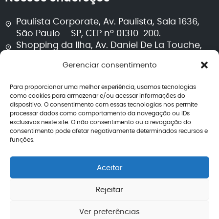
Paulista Corporate, Av. Paulista, Sala 1636,
São Paulo – SP, CEP nº 01310-200.
Shopping da Ilha, Av. Daniel De La Touche,
Sala 711, Torre 2, São Luís – MA, CEP nº 65074-
Gerenciar consentimento
115.
Para proporcionar uma melhor experiência, usamos tecnologias
Segurança e transparência
como cookies para armazenar e/ou acessar informações do
dispositivo. O consentimento com essas tecnologias nos permite
processar dados como comportamento da navegação ou IDs
Política de privacidade
exclusivos neste site. O não consentimento ou a revogação do
Termos de uso
consentimento pode afetar negativamente determinados recursos e
Política editorial jurídica
funções.
Perguntas frequentes
Avaliações
Aceitar
CNPJ: 40.260.708/0001-04
Rejeitar
Ver preferências
2026 – Todos os direitos reservados | Lemos de