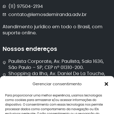
(11) 97504-2194
contato@lemosdemiranda.adv.br
Atendimento jurídico em todo o Brasil, com
suporte online.
Nossos endereços
Paulista Corporate, Av. Paulista, Sala 1636,
São Paulo – SP, CEP nº 01310-200.
Shopping da Ilha, Av. Daniel De La Touche,
Sala 711, Torre 2, São Luís – MA, CEP nº 65074-
Gerenciar consentimento
115.
Para proporcionar uma melhor experiência, usamos tecnologias
Segurança e transparência
como cookies para armazenar e/ou acessar informações do
dispositivo. O consentimento com essas tecnologias nos permite
processar dados como comportamento da navegação ou IDs
Política de privacidade
exclusivos neste site. O não consentimento ou a revogação do