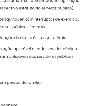
ça costumam ser detalhadas na legislação
spectivo estatuto do servidor público).
s (quinquênio) ininterruptos de exercício,
idores públicos federais.
enção do direito à licença-prêmio.
lação aplicável a cada servidor público.
am aplicáveis aos servidores públicos
em pessoa da família;
panheiro.