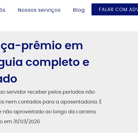
FALAR COM A
ós
Nossos serviços
Blog
ença-prêmio em
 guia completo e
ado
o servidor receber pelos períodos não
dos nem contados para a aposentadoria. É
 não aproveitado ao longo da carreira.
do em 31/03/2026