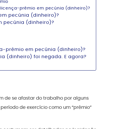
êmio
a licença-prêmio em pecúnia (dinheiro)?
em pecúnia (dinheiro)?
 pecúnia (dinheiro)?
ça-prêmio em pecúnia (dinheiro)?
 (dinheiro) foi negada. E agora?
em de se afastar do trabalho por alguns
eríodo de exercício como um “prêmio”