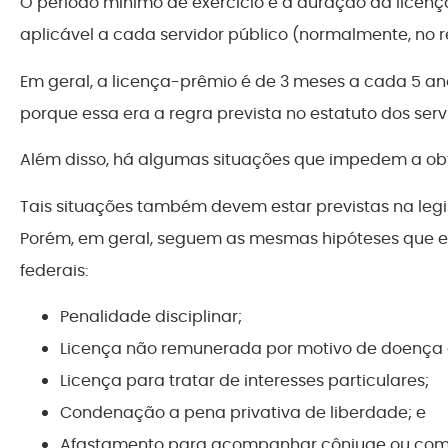
O período mínimo de exercício e a duração da licen
aplicável a cada servidor público (normalmente, no re
Em geral, a licença-prêmio é de 3 meses a cada 5 ano
porque essa era a regra prevista no estatuto dos serv
Além disso, há algumas situações que impedem a obt
Tais situações também devem estar previstas na legis
Porém, em geral, seguem as mesmas hipóteses que er
federais:
Penalidade disciplinar;
Licença não remunerada por motivo de doença 
Licença para tratar de interesses particulares;
Condenação a pena privativa de liberdade; e
Afastamento para acompanhar cônjuge ou com