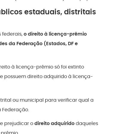
licos estaduais, distritais
 federais,
o direito à licença-prêmio
des da Federação (Estados, DF e
ito à licença-prêmio só foi extinto
ue possuem direito adquirido à licença-
trital ou municipal para verificar qual a
a Federação.
de prejudicar o
direito adquirido
daqueles
-prêmio.