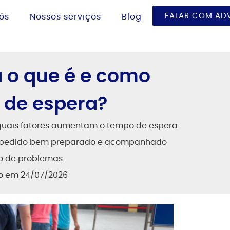
FALAR COM A
ós
Nossos serviços
Blog
a o que é e como
 de espera?
 quais fatores aumentam o tempo de espera
 Um pedido bem preparado e acompanhado
co de problemas.
do em 24/07/2026