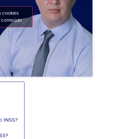
s cookies
e conteúdo
o INSS?
SS?