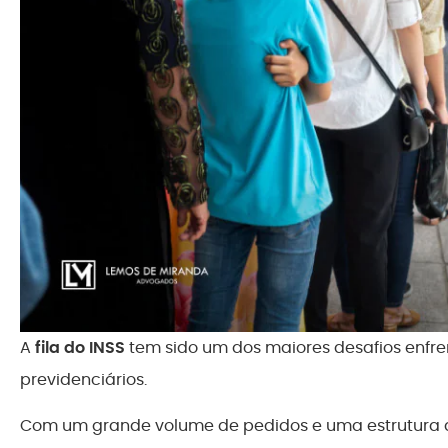
A
fila do INSS
tem sido um dos maiores desafios enfre
previdenciários.
Com um grande volume de pedidos e uma estrutura