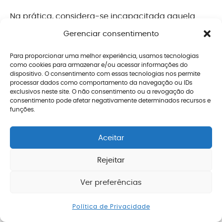
Na prática, considera-se incapacitada aquela
pessoa impossibilitada de desempenhar as
Gerenciar consentimento
funções específicas da sua atividade por conta de
Para proporcionar uma melhor experiência, usamos tecnologias
uma doença, de um acidente ou de uma
como cookies para armazenar e/ou acessar informações do
dispositivo. O consentimento com essas tecnologias nos permite
prescrição médica (por exemplo, uma gravidez de
processar dados como comportamento da navegação ou IDs
exclusivos neste site. O não consentimento ou a revogação do
risco).
consentimento pode afetar negativamente determinados recursos e
funções.
Por exemplo, um motorista que fratura a perna é
considerado incapacitado para o seu trabalho.
Aceitar
Isto porque ele precisa da perna para exercer a
Rejeitar
sua profissão.
Ver preferências
Se esta lesão na perna for curável, a sua
Enviar mensagem
incapacidade é apenas temporária. Neste caso,
Política de Privacidade
ele pode ter direito ao recebimento do auxílio-