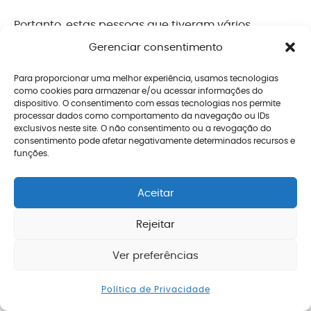
Portanto, estas pessoas que tiveram vários
vínculos previdenciários/empregatícios durante a
Gerenciar consentimento
vida precisam de atenção redobrada na hora de
Para proporcionar uma melhor experiência, usamos tecnologias
planejar a aposentadoria.
como cookies para armazenar e/ou acessar informações do
dispositivo. O consentimento com essas tecnologias nos permite
processar dados como comportamento da navegação ou IDs
2. Contribuintes por conta
exclusivos neste site. O não consentimento ou a revogação do
própria
consentimento pode afetar negativamente determinados recursos e
funções.
Aquelas pessoas que pagam o INSS por conta
Aceitar
própria, caso dos
autônomos (contribuintes
Rejeitar
individuais)
e
contribuintes facultativos
,
devem planejar a aposentadoria quanto antes.
Ver preferências
Enviar mensagem
É que saber
quanto pagar para o INSS
é o
Política de Privacidade
primeiro passo para garantir uma aposentadoria