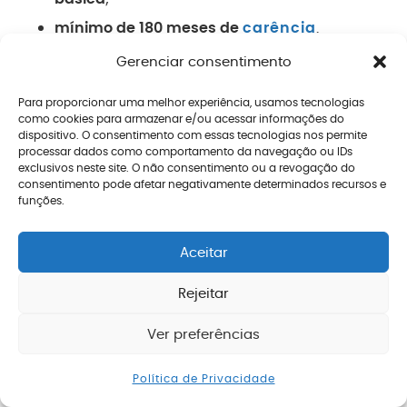
mínimo de 180 meses de
carência
.
Um ponto importante é que houve uma mudança
Gerenciar consentimento
relevante para os homens, que passaram a exigir
Para proporcionar uma melhor experiência, usamos tecnologias
25 anos de magistério
, igualando-se às mulheres
como cookies para armazenar e/ou acessar informações do
dispositivo. O consentimento com essas tecnologias nos permite
nesse aspecto. Ainda assim, a exigência de idade
processar dados como comportamento da navegação ou IDs
exclusivos neste site. O não consentimento ou a revogação do
mínima pode impactar o
planejamento da
consentimento pode afetar negativamente determinados recursos e
aposentadoria
.
funções.
Por isso, embora essa regra seja obrigatória para
Aceitar
alguns e opcional para outros,
nem sempre ela
Rejeitar
será a melhor escolha
. A definição da regra mais
vantajosa depende de uma análise detalhada do
Ver preferências
Enviar mensagem
histórico contributivo, do tempo de magistério e do
Política de Privacidade
valor estimado do benefício.