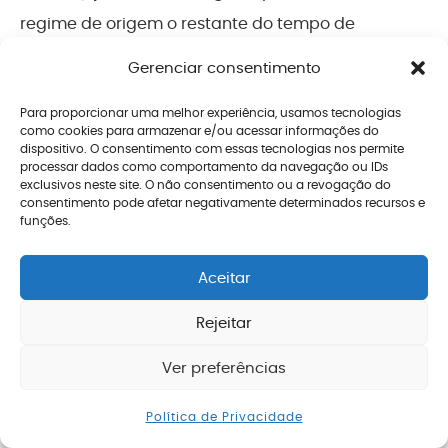
regime de origem o restante do tempo de
contribuição.
Gerenciar consentimento
Assim, este professor pode “levar” 5 anos do
Para proporcionar uma melhor experiência, usamos tecnologias
como cookies para armazenar e/ou acessar informações do
Regime Geral para se aposentar pelo Regime
dispositivo. O consentimento com essas tecnologias nos permite
Próprio e ainda permanecer com os demais 27
processar dados como comportamento da navegação ou IDs
exclusivos neste site. O não consentimento ou a revogação do
anos no Regime Geral para usar posteriormente
consentimento pode afetar negativamente determinados recursos e
funções.
em uma aposentadoria pelo INSS.
Resistência de alguns
Aceitar
Regimes Próprios
Rejeitar
O INSS não costuma criar nenhum obstáculo para
Ver preferências
emitir uma CTC fracionada, mas você deve
Enviar mensagem
Política de Privacidade
formular o requerimento de forma específica e