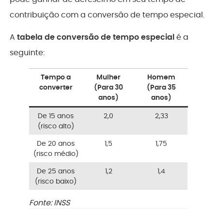
contribuição com a conversão de tempo especial.
A
tabela de conversão de tempo especial
é a
seguinte:
Tempo a
Mulher
Homem
converter
(Para 30
(Para 35
anos)
anos)
De 15 anos
2,0
2,33
(risco alto)
De 20 anos
1,5
1,75
(risco médio)
De 25 anos
1,2
1,4
(risco baixo)
Fonte: INSS