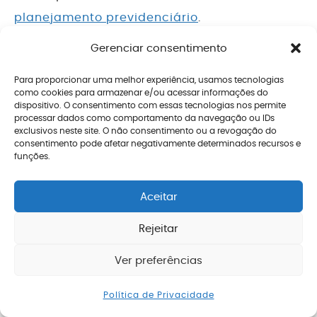
planejamento previdenciário
.
Antecipar a aposentadoria
Gerenciar consentimento
Para proporcionar uma melhor experiência, usamos tecnologias
A conversão de tempo especial em comum pode
como cookies para armazenar e/ou acessar informações do
dispositivo. O consentimento com essas tecnologias nos permite
aumentar o seu tempo de contribuição
.
processar dados como comportamento da navegação ou IDs
exclusivos neste site. O não consentimento ou a revogação do
E o tempo de contribuição é um dos requisitos da
consentimento pode afetar negativamente determinados recursos e
funções.
aposentadoria.
Portanto, a conversão de tempo especial pode
Aceitar
antecipar a sua aposentadoria.
Rejeitar
Por exemplo, a mulher precisa de 30 anos de
Ver preferências
contribuição para se
aposentar por tempo de
Enviar mensagem
contribuição
(além de cumprir os requisitos
Política de Privacidade