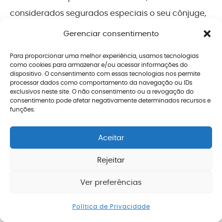
considerados segurados especiais o seu cônjuge,
companheiro(a) ou filho com mais de 16 anos que
Gerenciar consentimento
trabalhem com o grupo familiar.
Para proporcionar uma melhor experiência, usamos tecnologias
como cookies para armazenar e/ou acessar informações do
Ao contrário de todos os demais segurados, o
dispositivo. O consentimento com essas tecnologias nos permite
segurado especial não precisa pagar uma
processar dados como comportamento da navegação ou IDs
exclusivos neste site. O não consentimento ou a revogação do
contribuição previdenciária diretamente para o
consentimento pode afetar negativamente determinados recursos e
funções.
INSS.
Aceitar
Na realidade, as empresas que compram a
produção de um segurado especial (pequeno
Rejeitar
produtor rural) é que estão obrigadas a pagar
Ver preferências
uma contribuição no percentual de 1,3% desta
Enviar mensagem
comercialização.
Política de Privacidade