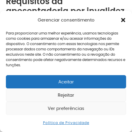
Requisitos da
aposentadoria por invalidez
por Síndrome de Burnout
Gerenciar consentimento
Para proporcionar uma melhor experiência, usamos tecnologias
Para ter direito à aposentadoria por invalidez, a
como cookies para armazenar e/ou acessar informações do
pessoa com Síndrome de Burnout precisa cumprir
dispositivo. O consentimento com essas tecnologias nos permite
processar dados como comportamento da navegação ou IDs
os seguintes requisitos:
exclusivos neste site. O não consentimento ou a revogação do
consentimento pode afetar negativamente determinados recursos e
funções.
Ser segurada do INSS
; e
Estar permanentemente incapacitada para o
Aceitar
trabalho por causa da Síndrome de Burnout.
Rejeitar
Como a Síndrome de Burnout é uma doença
profissional, não há
carência mínima
para ter
Ver preferências
direito à aposentadoria por invalidez.
Enviar mensagem
Política de Privacidade
Ou seja, o INSS não pode exigir um tempo mínimo