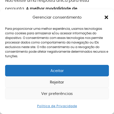
Não existe uma resposta única para essa
pergunta.
A melhor modalidade de
aposentadoria para o bancário depende do
Gerenciar consentimento
histórico contributivo, da data de início das
Para proporcionar uma melhor experiência, usamos tecnologias
contribuições e do momento em que o benefício
como cookies para armazenar e/ou acessar informações do
dispositivo. O consentimento com essas tecnologias nos permite
é requerido
.
processar dados como comportamento da navegação ou IDs
exclusivos neste site. O não consentimento ou a revogação do
consentimento pode afetar negativamente determinados recursos e
Em alguns casos, a
aposentadoria por idade
funções.
pode representar
o caminho mais seguro e
previsível
, especialmente quando o tempo de
Aceitar
contribuição já está consolidado e não há
Rejeitar
vantagem em aguardar regras de transição mais
complexas. Em outros,
as regras de transição da
Ver preferências
Enviar mensagem
aposentadoria por tempo de contribuição
Política de Privacidade
podem resultar em um benefício mais vantajoso,