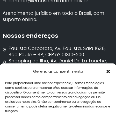
contato@lemosdemiranda.adv.br
Atendimento jurídico em todo o Brasil, com
suporte online.
Nossos endereços
Paulista Corporate, Av. Paulista, Sala 1636,
São Paulo – SP, CEP nº 01310-200.
Shopping da Ilha, Av. Daniel De La Touche,
Sala 711, Torre 2, São Luís – MA, CEP nº 65074-
Gerenciar consentimento
115.
Para proporcionar uma melhor experiência, usamos tecnologias
Segurança e transparência
como cookies para armazenar e/ou acessar informações do
dispositivo. O consentimento com essas tecnologias nos permite
processar dados como comportamento da navegação ou IDs
Política de privacidade
exclusivos neste site. O não consentimento ou a revogação do
Termos de uso
consentimento pode afetar negativamente determinados recursos e
Política editorial jurídica
funções.