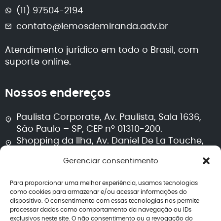
(11) 97504-2194
contato@lemosdemiranda.adv.br
Atendimento jurídico em todo o Brasil, com
suporte online.
Nossos endereços
Paulista Corporate, Av. Paulista, Sala 1636,
São Paulo – SP, CEP nº 01310-200.
Shopping da Ilha, Av. Daniel De La Touche,
Sala 711, Torre 2, São Luís – MA, CEP nº 65074-
Gerenciar consentimento
115.
Para proporcionar uma melhor experiência, usamos tecnologias
Segurança e transparência
como cookies para armazenar e/ou acessar informações do
dispositivo. O consentimento com essas tecnologias nos permite
processar dados como comportamento da navegação ou IDs
Política de privacidade
exclusivos neste site. O não consentimento ou a revogação do