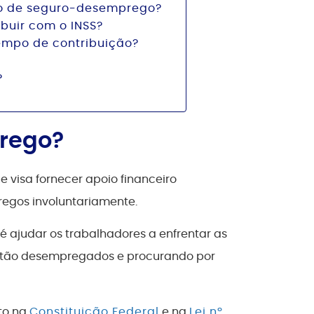
ão de seguro-desemprego?
uir com o INSS?
mpo de contribuição?
?
rego?
 visa fornecer apoio financeiro
egos involuntariamente.
é ajudar os trabalhadores a enfrentar as
estão desempregados e procurando por
sto na
Constituição Federal
e na
Lei nº