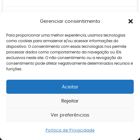
Danilo Lemos
31/07/2026
Gerenciar consentimento
Para proporcionar uma melhor experiência, usamos tecnologias
como cookies para armazenar e/ou acessar informações do
dispositivo. O consentimento com essas tecnologias nos permite
processar dados como comportamento da navegação ou IDs
Lemos de Miranda Advogados é um escritório
exclusivos neste site. O não consentimento ou a revogação do
consentimento pode afetar negativamente determinados recursos e
de advocacia com atuação focada em Direito
funções.
Previdenciário, prestando assessoria jurídica a
segurados do INSS, inclusive brasileiros
Aceitar
residentes no exterior, em todo o Brasil, com
atendimento presencial e online.
Rejeitar
Ver preferências
Enviar mensagem
Sobre o escritório
Política de Privacidade
Áreas de atuação