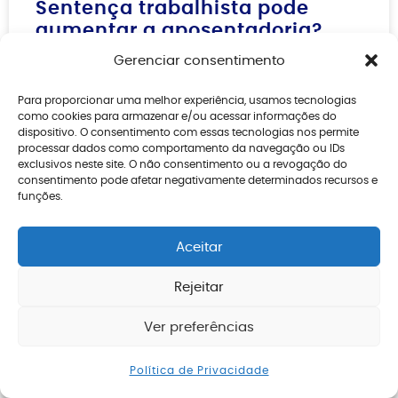
Sentença trabalhista pode
aumentar a aposentadoria?
Gerenciar consentimento
Danilo Lemos
03/08/2026
Para proporcionar uma melhor experiência, usamos tecnologias
como cookies para armazenar e/ou acessar informações do
dispositivo. O consentimento com essas tecnologias nos permite
processar dados como comportamento da navegação ou IDs
exclusivos neste site. O não consentimento ou a revogação do
consentimento pode afetar negativamente determinados recursos e
funções.
Aceitar
Rejeitar
Ver preferências
Enviar mensagem
Posso pagar o INSS por conta
Política de Privacidade
própria?