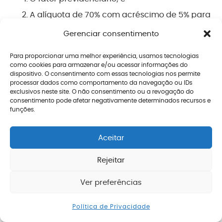
A alíquota de 70% com acréscimo de 5% para
cada ano de trabalho além do necessário.
Gerenciar consentimento
Para ficar mais claro, veja um passo a passo de
Para proporcionar uma melhor experiência, usamos tecnologias
como o INSS calcula o valor da sua aposentadoria
como cookies para armazenar e/ou acessar informações do
dispositivo. O consentimento com essas tecnologias nos permite
nesta situação:
processar dados como comportamento da navegação ou IDs
exclusivos neste site. O não consentimento ou a revogação do
É feita uma média dos seus 80% maiores
consentimento pode afetar negativamente determinados recursos e
funções.
salários de contribuição a partir de julho de
1994, monetariamente corrigidos;
Aceitar
Em seguida, é calculado o fator
Rejeitar
previdenciário que incidirá sobre esta média
para reduzi-la; e
Ver preferências
Por fim, o valor da aposentadoria
Enviar mensagem
Política de Privacidade
proporcional será equivalente a 70% desta