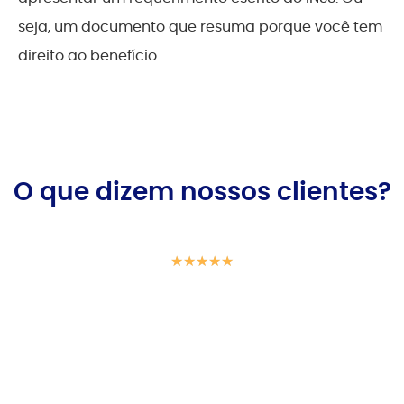
seja, um documento que resuma porque você tem
direito ao benefício.
O que dizem nossos clientes?
★
★
★
★
★
“O INSS negou prorrogar meu auxílio, mas
continuo doente. Tivemos que entrar com uma
ação na Justiça e já estou recebendo meu
benefício novamente. Ótimo trabalho dos