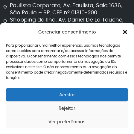
Paulista Corporate, Av. Paulista, Sala 1636,
São Paulo – SP, CEP nº 01310-200.
Shopping da Ilha, Av. Daniel De La Touche,
Sala 711, Torre 2, São Luís – MA, CEP nº 65074-
Gerenciar consentimento
115.
Para proporcionar uma melhor experiência, usamos tecnologias
Segurança e transparência
como cookies para armazenar e/ou acessar informações do
dispositivo. O consentimento com essas tecnologias nos permite
processar dados como comportamento da navegação ou IDs
Política de privacidade
exclusivos neste site. O não consentimento ou a revogação do
Termos de uso
consentimento pode afetar negativamente determinados recursos e
Política editorial jurídica
funções.
Perguntas frequentes
Avaliações
Aceitar
CNPJ: 40.260.708/0001-04
Rejeitar
Ver preferências
2026 – Todos os direitos reservados | Lemos de
Enviar mensagem
Miranda Advogados