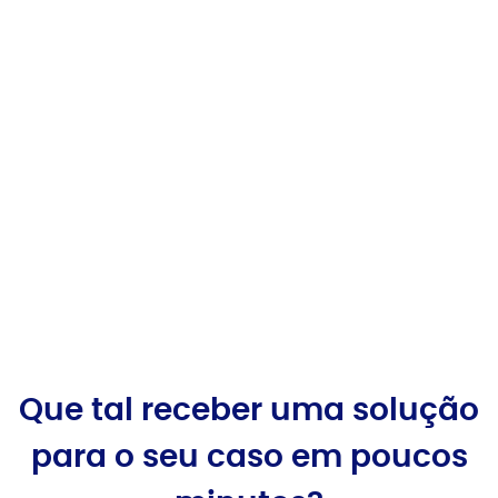
“Quero muito parabenizar toda a equipe pela
clareza do planejamento previdenciário. Ficou
excelente, tudo muito fácil de entender!
Recomendo o trabalho de vocês com toda
certeza!”
ALBERTO
Que tal receber uma solução
para o seu caso em poucos