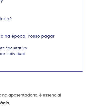
a?
doria?
io na época. Posso pagar
te facultativo
te individual
o na aposentadoria, é essencial
tágio
.